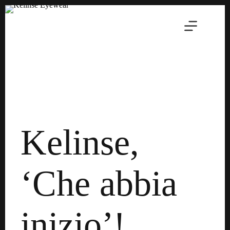
Salta
al
contenuto
Kelinse,
‘Che abbia
inizio’!