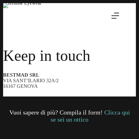
Salta
al
contenuto
Keep in touch
BESTMAD SRL
VIA SANT’ILARIO 32A/2
16167 GENOVA
Vuoi sapere di più? Compila il form!
Clicca qui
se sei un ottico