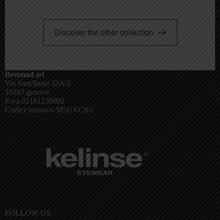
Discover the other collection
Bestmad srl
Via Sant'Ilario 32A/2
16167 genova
P.iva 02181230992
Codice univoco M5UXCR1
FOLLOW US