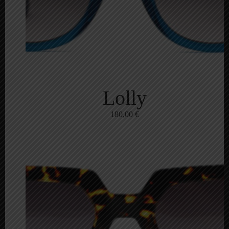
Lolly
180,00
€