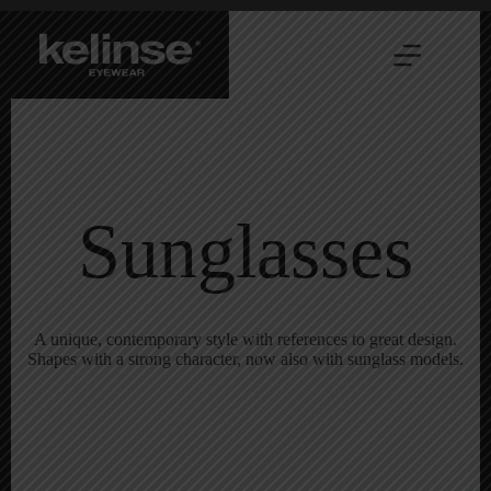
Skip
to
content
Sunglasses
A unique, contemporary style with references to great design.
Shapes with a strong character, now also with sunglass models.