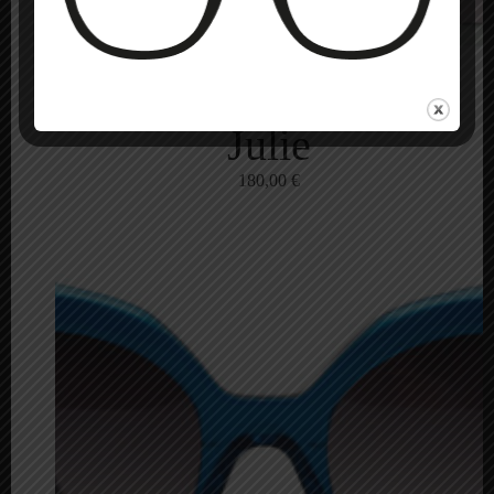
Julie
180,00
€