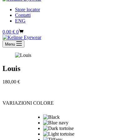
Store locator
Contatti
ENG
Carrello
0,00
€
0
Menu
Louis
180,00
€
VARIAZIONI COLORE