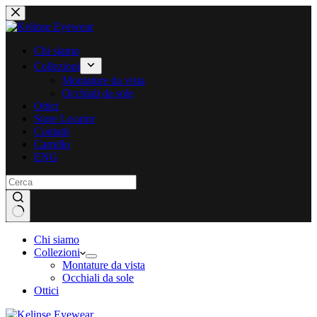
Salta
al
contenuto
Chi siamo
Collezioni
Montature da vista
Occhiali da sole
Ottici
Store Locator
Contatti
Carrello
ENG
Chi siamo
Collezioni
Montature da vista
Occhiali da sole
Ottici