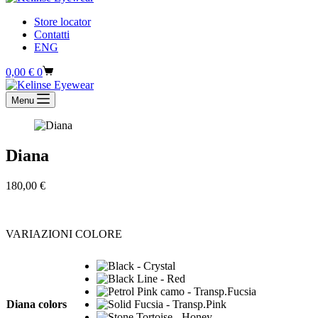
Store locator
Contatti
ENG
Carrello
0,00
€
0
Menu
Diana
180,00
€
VARIAZIONI COLORE
Diana colors