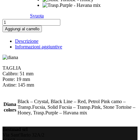
Svuota
Diana
quantità
Aggiungi al carrello
Descrizione
Informazioni aggiuntive
TAGLIA
Calibro: 51 mm
Ponte: 19 mm
Astine: 145 mm
Black – Crystal, Black Line – Red, Petrol Pink camo –
Diana
Transp.Fucsia, Solid Fucsia – Transp.Pink, Stone Tortoise –
colors
Honey, Trasp.Purple – Havana mix
Bestmad srl
Via Sant'Ilario 32A/2