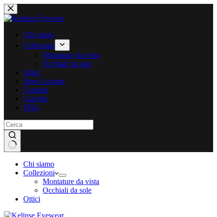
Salta
al
contenuto
Chi siamo
Collezioni
Montature da vista
Occhiali da sole
Ottici
Store Locator
Contatti
Carrello
ENG
Chi siamo
Collezioni
Montature da vista
Occhiali da sole
Ottici