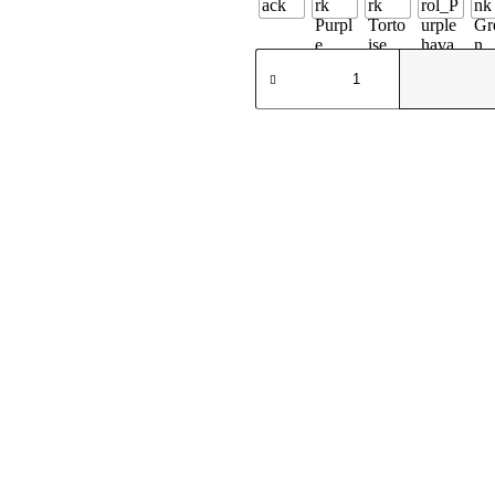
Annette
quantità