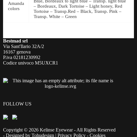
Blue, Bordeaux to light blue – Transp. light blue
Amanda
– Bordeaux, Dark Tortoise – Light honey, Red
colors
Tortoise – Transp.Red – Black, Transp. Pink –
Transp. White – Green
Bestmad srl
Via Sant'Ilario 32A/2
16167 genova
P.iva 02181230992
Codice univoco M5UXCR1
FOLLOW US
Copyright © 2026 Kelinse Eyewear - All Rights Reserved
- Designed by
Tohudesign
|
Privacy Policy
-
Cookies